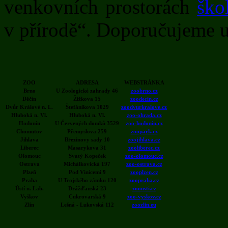
venkovních prostorách
ško
v přírodě“. Doporučujeme u
ZOO
ADRESA
WEBSTRÁNKA
Brno
U Zoologické zahrady 46
zoobrno.cz
Děčín
Žižkova 15
zoodecin.cz
Dvůr Králové n. L.
Štefánikova 1029
zoodvurkralove.cz
Hluboká n. Vl.
Hluboká n. Vl.
zoo-ohrada.cz
Hodonín
U Červených domků 3529
zoo-hodonin.cz
Chomutov
Přemyslova 259
zoopark.cz
Jihlava
Březinovy sady 10
zoojihlava.cz
Liberec
Masarykova 31
zooliberec.cz
Olomouc
Svatý Kopeček
zoo-olomouc.cz
Ostrava
Michálkovická 197
zoo-ostrava.cz
Plzeň
Pod Vinicemi 9
zooplzen.cz
Praha
U Trojského zámku 120
zoopraha.cz
Ústí n. Lab.
Drážďanská 23
zoousti.cz
Vyškov
Cukrovarská 9
zoo-vyskov.cz
Zlín
Lešná - Lukovská 112
zoozlin.eu