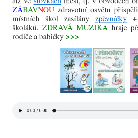
Již ve
stovkách
měst, tj. v obvodech or
ZÁ
BAV
NOU
zdravotní osvětu přispěli
místních škol zasílány
zpěvníčky
školáků.
ZDRAVÁ
MUZIKA
hraje p
>>>
rodiče a babičky