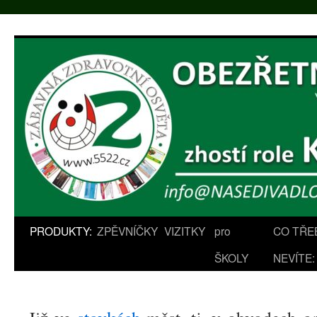
Přejít
k
obsahu
webu
PRODUKTY:
ZPĚVNÍČKY
VIZITKY
pro
CO TŘE
ŠKOLY
NEVÍTE: