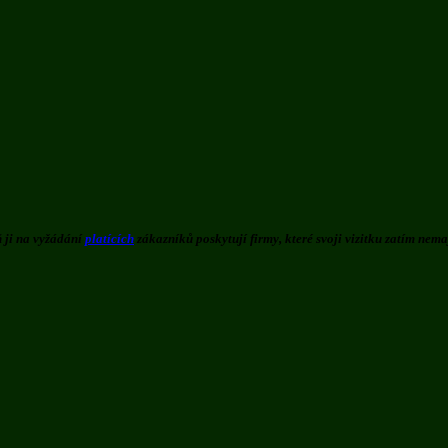
ň ji na vyžádání
platících
zákazníků poskytují firmy, které svoji vizitku zatím nema