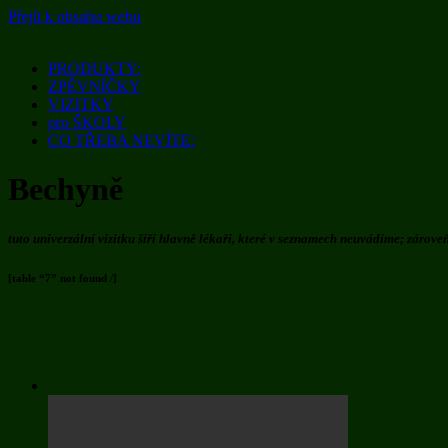
Přejít k obsahu webu
PRODUKTY:
ZPĚVNÍČKY
VIZITKY
pro ŠKOLY
CO TŘEBA NEVÍTE:
Bechyně
tuto univerzální vizitku šíří hlavně lékaři, které v seznamech neuvádíme; zárove
[table “7” not found /]