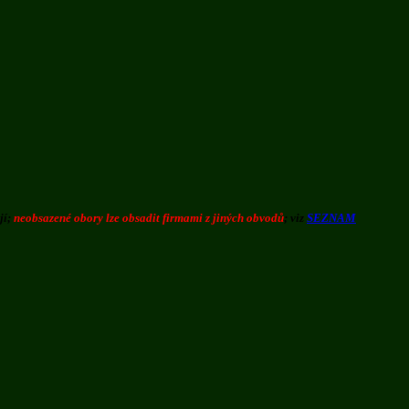
jí;
neobsazené obory lze obsadit firmami z jiných obvodů
; viz
SEZNAM