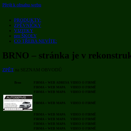
Přejít k obsahu webu
PRODUKTY:
ZPĚVNÍČKY
VIZITKY
pro ŠKOLY
CO TŘEBA NEVÍTE:
BRNO – stránka je v rekonstruk
ZPĚT
na SEZNAM OBVODŮ
Brno
FIRMA + WEB
ADRESA
VIDEO O FIRMĚ
FIRMA + WEB
MAPA
VIDEO O FIRMĚ
FIRMA + WEB
MAPA
VIDEO O FIRMĚ
FIRMA + WEB
MAPA
VIDEO O FIRMĚ
FIRMA + WEB
MAPA
VIDEO O FIRMĚ
FIRMA + WEB
MAPA
VIDEO O FIRMĚ
FIRMA + WEB
MAPA
VIDEO O FIRMĚ
FIRMA + WEB
MAPA
VIDEO O FIRMĚ