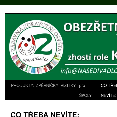
Přejít
k
obsahu
webu
PRODUKTY:
ZPĚVNÍČKY
VIZITKY
pro
CO TŘE
ŠKOLY
NEVÍTE:
CO TŘEBA NEVÍTE: