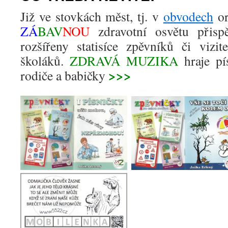
Již ve stovkách měst, tj. v
obvodech
or
ZÁ
BAV
NOU
zdravotní osvětu přispěl
rozšířeny statisíce zpěvníků či vizi
školáků.
ZDRAVÁ
MUZIKA
hraje p
>>>
rodiče a babičky