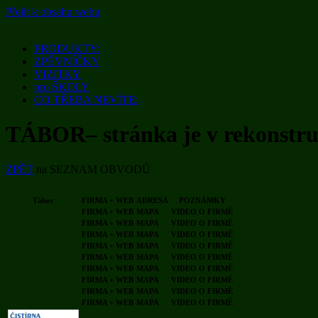
Přejít k obsahu webu
PRODUKTY:
ZPĚVNÍČKY
VIZITKY
pro ŠKOLY
CO TŘEBA NEVÍTE:
TÁBOR– stránka je v rekonstru
ZPĚT
na SEZNAM OBVODŮ
Tábor
FIRMA + WEB
ADRESA
POZNÁMKY
FIRMA + WEB
MAPA
VIDEO O FIRMĚ
FIRMA + WEB
MAPA
VIDEO O FIRMĚ
FIRMA + WEB
MAPA
VIDEO O FIRMĚ
FIRMA + WEB
MAPA
VIDEO O FIRMĚ
FIRMA + WEB
MAPA
VIDEO O FIRMĚ
FIRMA + WEB
MAPA
VIDEO O FIRMĚ
FIRMA + WEB
MAPA
VIDEO O FIRMĚ
FIRMA + WEB
MAPA
VIDEO O FIRMĚ
FIRMA + WEB
MAPA
VIDEO O FIRMĚ