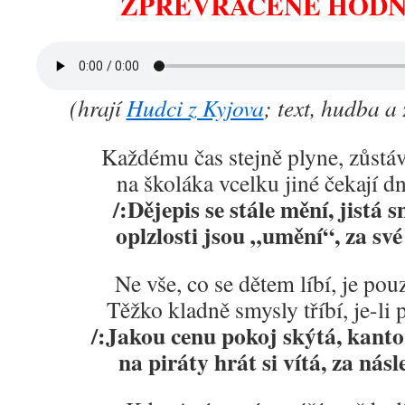
ZPŘEVRÁCENÉ HOD
(hrají
Hudci z Kyjova
; text, hudba a
Každému čas stejně plyne, zůstá
na školáka vcelku jiné čekají 
/:Dějepis se stále mění, jistá 
oplzlosti jsou „umění“, za své 
Ne vše, co se dětem líbí, je pou
Těžko kladně smysly tříbí, je-li
/:Jakou cenu pokoj skýtá, kanto
na piráty hrát si vítá, za násl