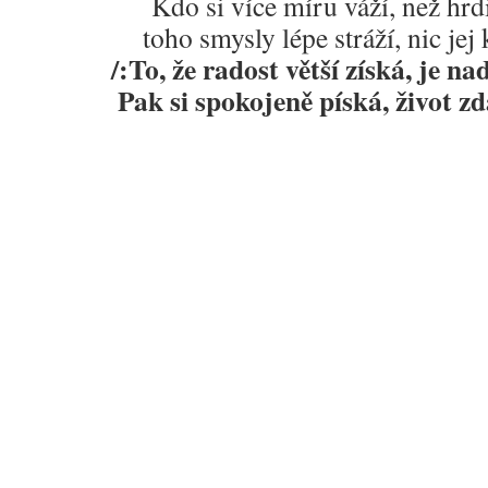
Kdo si více míru váží, než hrd
toho smysly lépe stráží, nic jej 
/:To, že radost větší získá, je na
Pak si spokojeně píská, život zdá